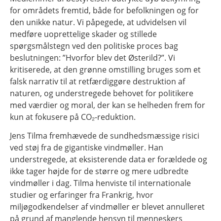
for områdets fremtid, både for befolkningen og for
den unikke natur. Vi påpegede, at udvidelsen vil
medføre uoprettelige skader og stillede
spørgsmålstegn ved den politiske proces bag
beslutningen: ”Hvorfor blev det Østerild?”. Vi
kritiserede, at den grønne omstilling bruges som et
falsk narrativ til at retfærdiggøre destruktion af
naturen, og understregede behovet for politikere
med værdier og moral, der kan se helheden frem for
kun at fokusere på CO₂-reduktion.
Jens Tilma fremhævede de sundhedsmæssige risici
ved støj fra de gigantiske vindmøller. Han
understregede, at eksisterende data er forældede og
ikke tager højde for de større og mere udbredte
vindmøller i dag. Tilma henviste til internationale
studier og erfaringer fra Frankrig, hvor
miljøgodkendelser af vindmøller er blevet annulleret
på grund af manglende hensyn til menneskers