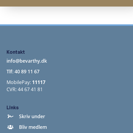
Kontakt
info@bevarthy.dk
Tlf: 40 89 11 67
MobilePay:
11117
CVR: 44 67 41 81
Links
Skriv under
Bliv medlem