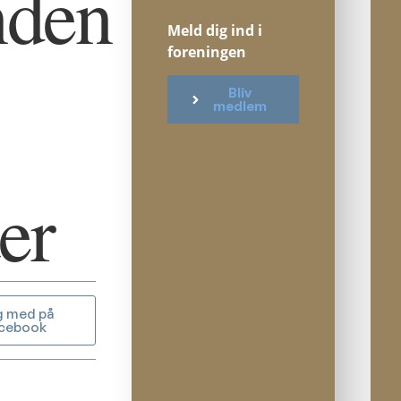
nden
Meld dig ind i
foreningen
Bliv
medlem
er
g med på
cebook