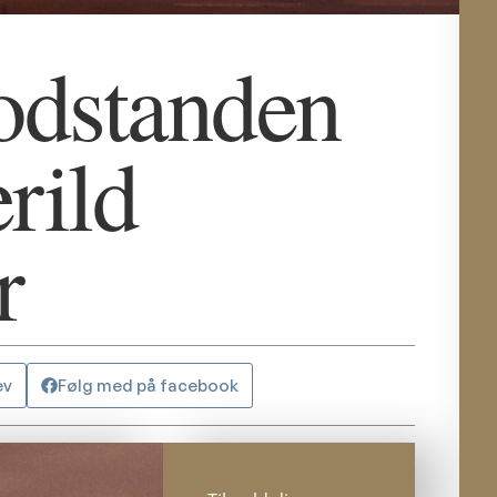
odstanden
rild
r
ev
Følg med på facebook