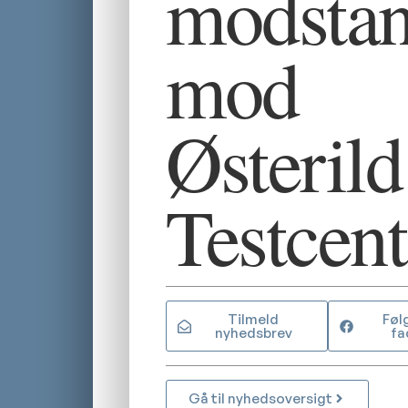
modsta
mod
Østerild
Testcent
Tilmeld
Føl
nyhedsbrev
fa
Gå til nyhedsoversigt