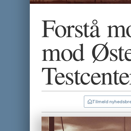
Forstå m
mod Øste
Testcente
Tilmeld nyhedsbr