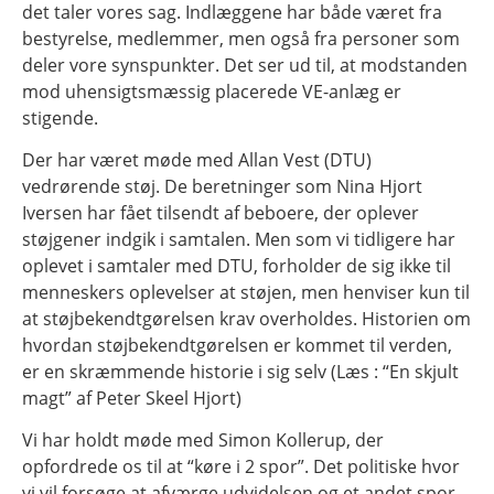
det taler vores sag. Indlæggene har både været fra
bestyrelse, medlemmer, men også fra personer som
deler vore synspunkter. Det ser ud til, at modstanden
mod uhensigtsmæssig placerede VE-anlæg er
stigende.
Der har været møde med Allan Vest (DTU)
vedrørende støj. De beretninger som Nina Hjort
Iversen har fået tilsendt af beboere, der oplever
støjgener indgik i samtalen. Men som vi tidligere har
oplevet i samtaler med DTU, forholder de sig ikke til
menneskers oplevelser at støjen, men henviser kun til
at støjbekendtgørelsen krav overholdes. Historien om
hvordan støjbekendtgørelsen er kommet til verden,
er en skræmmende historie i sig selv (Læs : “En skjult
magt” af Peter Skeel Hjort)
Vi har holdt møde med Simon Kollerup, der
opfordrede os til at “køre i 2 spor”. Det politiske hvor
vi vil forsøge at afværge udvidelsen og et andet spor,