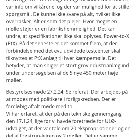
var info om vilkårene, og der var mulighed for at stille
spørgsmål. De kunne ikke svare på alt, hvilket ikke
overrasker. Alt er som det plejer. Hvor meget en
mølle støjer er en fabrikshemmelighed. Det kan
undre, at specifikationer ikke skal oplyses. Power-to-X
(PtX). På det seneste er det kommet frem, at der i
forbindelse med det evt. udvidede testcenter skal
tilknyttes et PtX anlæg til hver kæmpemølle. Det
betyder, at man sniger et stort grovindustrianlæg ind
under undersøgelsen af de 5 nye 450 meter høje
møller.
Bestyrelsesmøde 27.2.24. Se referat. Der arbejdes på
at mødes med politikere i forligskredsen. Der er
foreløbig aftalt møde med to.
Vi har erfaret, at der på den tekniske gennemgang
den 17.1.24, lige før vi havde foretræde for ULØ-
udvalget, at der var tale om 20 ekspropriationer og en
del af Frøstrup-lejren og 2 møller. Det er samme