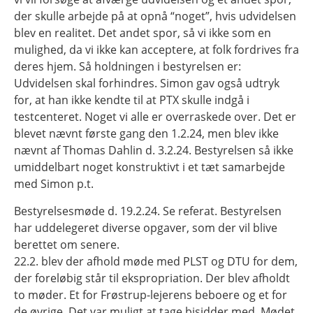
der skulle arbejde på at opnå “noget”, hvis udvidelsen
blev en realitet. Det andet spor, så vi ikke som en
mulighed, da vi ikke kan acceptere, at folk fordrives fra
deres hjem. Så holdningen i bestyrelsen er:
Udvidelsen skal forhindres. Simon gav også udtryk
for, at han ikke kendte til at PTX skulle indgå i
testcenteret. Noget vi alle er overraskede over. Det er
blevet nævnt første gang den 1.2.24, men blev ikke
nævnt af Thomas Dahlin d. 3.2.24. Bestyrelsen så ikke
umiddelbart noget konstruktivt i et tæt samarbejde
med Simon p.t.
Bestyrelsesmøde d. 19.2.24. Se referat. Bestyrelsen
har uddelegeret diverse opgaver, som der vil blive
berettet om senere.
22.2. blev der afhold møde med PLST og DTU for dem,
der foreløbig står til ekspropriation. Der blev afholdt
to møder. Et for Frøstrup-lejerens beboere og et for
de øvrige. Det var muligt at tage bisidder med. Mødet