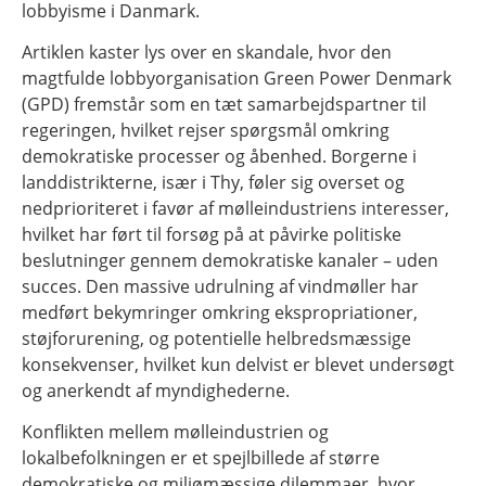
lobbyisme i Danmark.
Artiklen kaster lys over en skandale, hvor den
magtfulde lobbyorganisation Green Power Denmark
(GPD) fremstår som en tæt samarbejdspartner til
regeringen, hvilket rejser spørgsmål omkring
demokratiske processer og åbenhed. Borgerne i
landdistrikterne, især i Thy, føler sig overset og
nedprioriteret i favør af mølleindustriens interesser,
hvilket har ført til forsøg på at påvirke politiske
beslutninger gennem demokratiske kanaler – uden
succes. Den massive udrulning af vindmøller har
medført bekymringer omkring ekspropriationer,
støjforurening, og potentielle helbredsmæssige
konsekvenser, hvilket kun delvist er blevet undersøgt
og anerkendt af myndighederne.
Konflikten mellem mølleindustrien og
lokalbefolkningen er et spejlbillede af større
demokratiske og miljømæssige dilemmaer, hvor